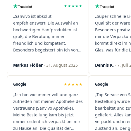
★★★★★
„Sanvivo ist absolut
„Super schnelle L
empfehlenswert! Die Auswahl an
Qualität der Ware 
hochwertigen Hanfprodukten ist
Besonders positiv 
groß, die Beratung immer
mir die Verpacku
freundlich und kompetent.
kommt direkt im 
Besonders begeistert bin ich von
Glas, was für die
der schnellen Rezeptannahme –
ist. Ich bestelle hi
alles läuft unkompliziert und
wieder!"
Markus Flößer
· 31. August 2025
Dennis K.
· 7. Juli
reibungslos. Auch die Lieferungen
sind extrem zügig, was mir jedes
Mal viel Zeit spart. Man merkt,
Google
★★★★★
Google
dass hier Qualität, Service und
„Ich bin wie immer voll und ganz
„Top Service von S
Kundenzufriedenheit an erster
zufrieden mit meiner Apotheke des
Bestellung wurde 
Stelle stehen. Vielen Dank an das
Vertrauens (Sanvivo Apotheke).
bearbeitet und zu
Team von Sanvivo – ich bin
Meine Bestellung kam bis jetzt
geliefert. Alles ka
rundum begeistert!"
immer ordentlich verpackt bei mir
verpackt und in 
zu Hause an. Die Qualität der
Zustand an. Der 