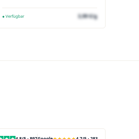
3,99 €/g
● Verfügbar
★★★★★
4,8/5 · 897
Google
4,7/5 · 283