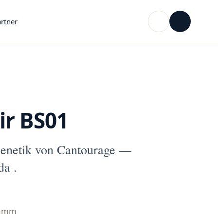
rtner
ir BS01
enetik von Cantourage —
da .
ramm