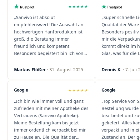
★★★★★
„Sanvivo ist absolut
„Super schnelle L
empfehlenswert! Die Auswahl an
Qualität der Ware 
hochwertigen Hanfprodukten ist
Besonders positiv 
groß, die Beratung immer
mir die Verpacku
freundlich und kompetent.
kommt direkt im 
Besonders begeistert bin ich von
Glas, was für die
der schnellen Rezeptannahme –
ist. Ich bestelle hi
alles läuft unkompliziert und
wieder!"
Markus Flößer
· 31. August 2025
Dennis K.
· 7. Juli
reibungslos. Auch die Lieferungen
sind extrem zügig, was mir jedes
Mal viel Zeit spart. Man merkt,
Google
★★★★★
Google
dass hier Qualität, Service und
„Ich bin wie immer voll und ganz
„Top Service von S
Kundenzufriedenheit an erster
zufrieden mit meiner Apotheke des
Bestellung wurde 
Stelle stehen. Vielen Dank an das
Vertrauens (Sanvivo Apotheke).
bearbeitet und zu
Team von Sanvivo – ich bin
Meine Bestellung kam bis jetzt
geliefert. Alles ka
rundum begeistert!"
immer ordentlich verpackt bei mir
verpackt und in 
zu Hause an. Die Qualität der
Zustand an. Der 