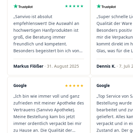
★★★★★
„Sanvivo ist absolut
„Super schnelle L
empfehlenswert! Die Auswahl an
Qualität der Ware 
hochwertigen Hanfprodukten ist
Besonders positiv 
groß, die Beratung immer
mir die Verpacku
freundlich und kompetent.
kommt direkt im 
Besonders begeistert bin ich von
Glas, was für die
der schnellen Rezeptannahme –
ist. Ich bestelle hi
alles läuft unkompliziert und
wieder!"
Markus Flößer
· 31. August 2025
Dennis K.
· 7. Juli
reibungslos. Auch die Lieferungen
sind extrem zügig, was mir jedes
Mal viel Zeit spart. Man merkt,
Google
★★★★★
Google
dass hier Qualität, Service und
„Ich bin wie immer voll und ganz
„Top Service von S
Kundenzufriedenheit an erster
zufrieden mit meiner Apotheke des
Bestellung wurde 
Stelle stehen. Vielen Dank an das
Vertrauens (Sanvivo Apotheke).
bearbeitet und zu
Team von Sanvivo – ich bin
Meine Bestellung kam bis jetzt
geliefert. Alles ka
rundum begeistert!"
immer ordentlich verpackt bei mir
verpackt und in 
zu Hause an. Die Qualität der
Zustand an. Der 