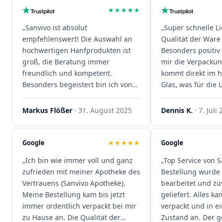
★★★★★
„Sanvivo ist absolut
„Super schnelle L
empfehlenswert! Die Auswahl an
Qualität der Ware 
hochwertigen Hanfprodukten ist
Besonders positiv 
groß, die Beratung immer
mir die Verpacku
freundlich und kompetent.
kommt direkt im 
Besonders begeistert bin ich von
Glas, was für die
der schnellen Rezeptannahme –
ist. Ich bestelle hi
alles läuft unkompliziert und
wieder!"
Markus Flößer
· 31. August 2025
Dennis K.
· 7. Juli
reibungslos. Auch die Lieferungen
sind extrem zügig, was mir jedes
Mal viel Zeit spart. Man merkt,
Google
★★★★★
Google
dass hier Qualität, Service und
„Ich bin wie immer voll und ganz
„Top Service von S
Kundenzufriedenheit an erster
zufrieden mit meiner Apotheke des
Bestellung wurde 
Stelle stehen. Vielen Dank an das
Vertrauens (Sanvivo Apotheke).
bearbeitet und zu
Team von Sanvivo – ich bin
Meine Bestellung kam bis jetzt
geliefert. Alles ka
rundum begeistert!"
immer ordentlich verpackt bei mir
verpackt und in 
zu Hause an. Die Qualität der
Zustand an. Der 