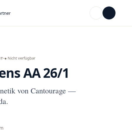
rtner
● Nicht verfügbar
NT
ens AA 26/1
netik von Cantourage —
da.
mm