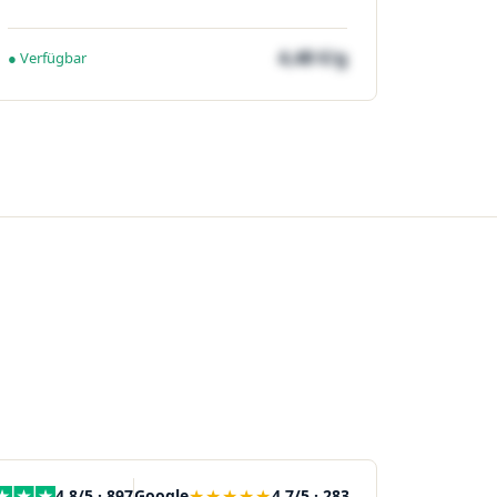
4,48 €/g
● Verfügbar
★★★★★
4,8/5 · 897
Google
4,7/5 · 283