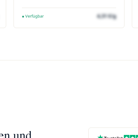
4,31 €/g
● Verfügbar
nen und