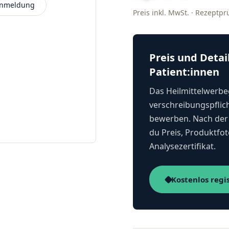
 Anmeldung
Preis inkl. MwSt. · Rezeptp
Preis und Detai
Patient:innen
Das Heilmittelwerbeg
verschreibungspflich
bewerben. Nach der 
du Preis, Produktfot
Analysezertifikat.
Kostenlos regi