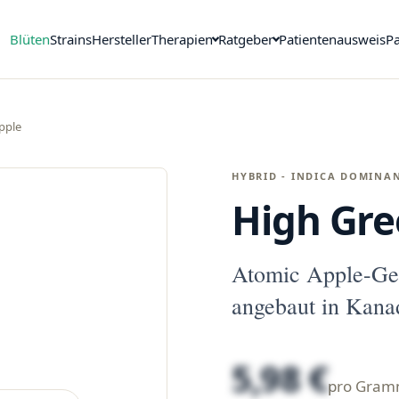
Blüten
Strains
Hersteller
Therapien
Ratgeber
Patientenausweis
Pa
pple
HYBRID - INDICA DOMINA
High Gre
Atomic Apple-Ge
angebaut in Kana
5,98 €
pro Gra