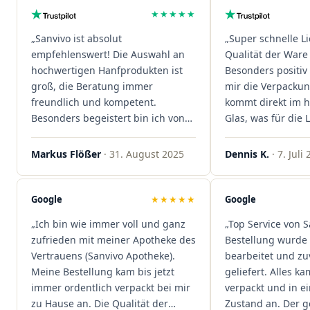
★★★★★
„Sanvivo ist absolut
„Super schnelle L
empfehlenswert! Die Auswahl an
Qualität der Ware 
hochwertigen Hanfprodukten ist
Besonders positiv 
groß, die Beratung immer
mir die Verpacku
freundlich und kompetent.
kommt direkt im 
Besonders begeistert bin ich von
Glas, was für die
der schnellen Rezeptannahme –
ist. Ich bestelle hi
alles läuft unkompliziert und
wieder!"
Markus Flößer
· 31. August 2025
Dennis K.
· 7. Juli
reibungslos. Auch die Lieferungen
sind extrem zügig, was mir jedes
Mal viel Zeit spart. Man merkt,
Google
★★★★★
Google
dass hier Qualität, Service und
„Ich bin wie immer voll und ganz
„Top Service von S
Kundenzufriedenheit an erster
zufrieden mit meiner Apotheke des
Bestellung wurde 
Stelle stehen. Vielen Dank an das
Vertrauens (Sanvivo Apotheke).
bearbeitet und zu
Team von Sanvivo – ich bin
Meine Bestellung kam bis jetzt
geliefert. Alles ka
rundum begeistert!"
immer ordentlich verpackt bei mir
verpackt und in 
zu Hause an. Die Qualität der
Zustand an. Der 