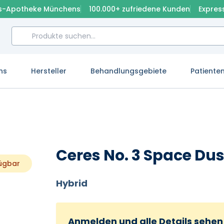
s-Apotheke Münchens
100.000+ zufriedene Kunden
Expres
ns
Hersteller
Behandlungsgebiete
Patiente
Ceres No. 3 Space Dus
fügbar
Hybrid
Anmelden und alle Details sehen