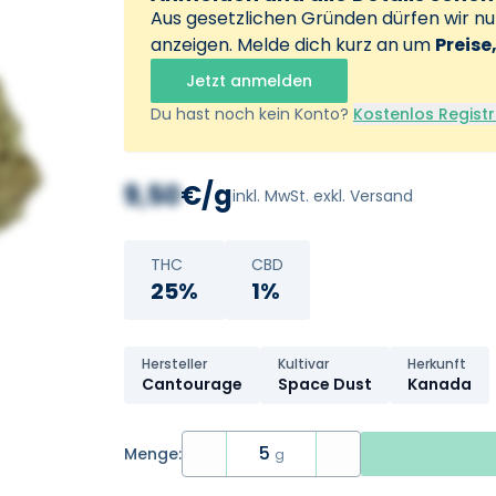
Aus gesetzlichen Gründen dürfen wir n
anzeigen. Melde dich kurz an um
Preise
Jetzt anmelden
Du hast noch kein Konto?
Kostenlos Registr
9,50
€/g
inkl. MwSt. exkl. Versand
THC
CBD
25%
1%
Hersteller
Kultivar
Herkunft
Cantourage
Space Dust
Kanada
5
Menge:
g