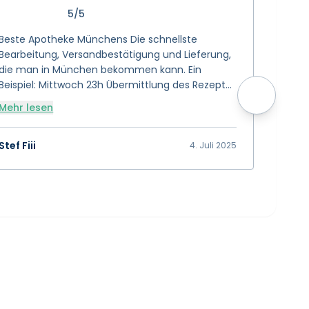
5/5
Beste Apotheke Münchens Die schnellste
Sanvivo 
Bearbeitung, Versandbestätigung und Lieferung,
wähle. 
die man in München bekommen kann. Ein
tiptop. 
Beispiel: Mittwoch 23h Übermittlung des Rezepts
Danke 
> Donnerstag 8h Email Bezahl-Link erhalten und
Mehr lesen
Mehr l
direkt bezahlt > Versandbestätigung Donnerstag,
selber Tag, 11h > Lieferung Freitag 11h mit der
Postbotin 😊 🌟 🌟 🌟 🌟 🌟 🌟 🌟 🌟 🌟 🌟 10 von
Stef Fiii
Selina 
4. Juli 2025
5 Sterne