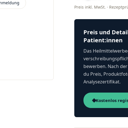
 Anmeldung
Preis inkl. MwSt. · Rezeptp
Preis und Detai
Patient:innen
Das Heilmittelwerbeg
verschreibungspflich
bewerben. Nach der 
du Preis, Produktfot
Analysezertifikat.
Kostenlos regi