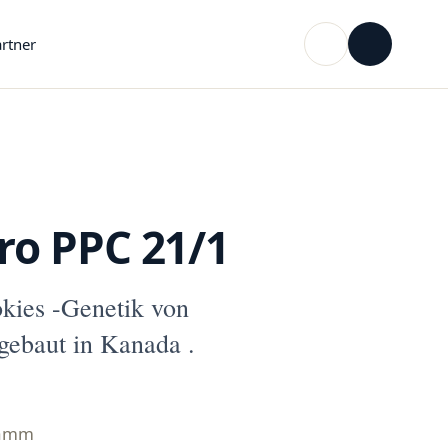
rtner
o PPC 21/1
kies -Genetik von
ebaut in Kanada .
ramm