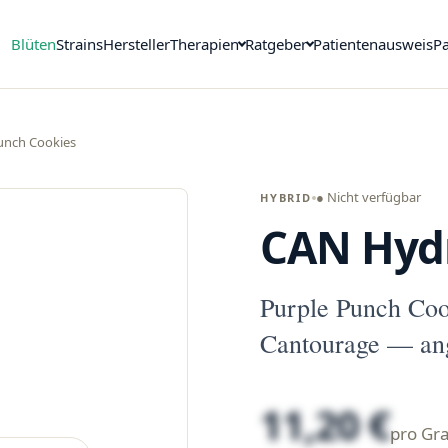
Blüten
Strains
Hersteller
Therapien
Ratgeber
Patientenausweis
Pa
unch Cookies
● Nicht verfügbar
HYBRID
CAN Hydr
Purple Punch Coo
Cantourage — ang
11,20 €
pro G