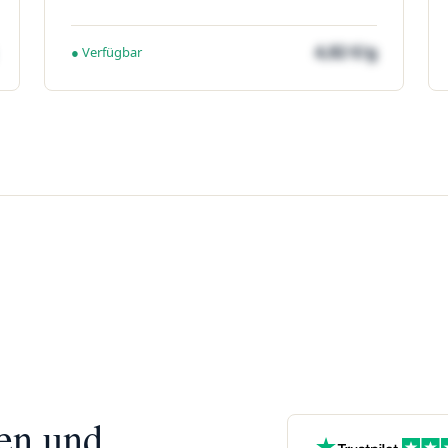
4,82 €/g
● Verfügbar
nen und