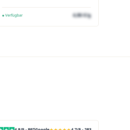
4,86 €/g
● Verfügbar
★★★★★
4,8/5 · 897
Google
4,7/5 · 283