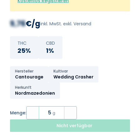
Kostenlos Registrieren
9,76
€/g
inkl. MwSt. exkl. Versand
THC
CBD
25%
1%
Hersteller
Kultivar
Cantourage
Wedding Crasher
Herkunft
Nordmazedonien
5
Menge:
g
Nicht verfügbar