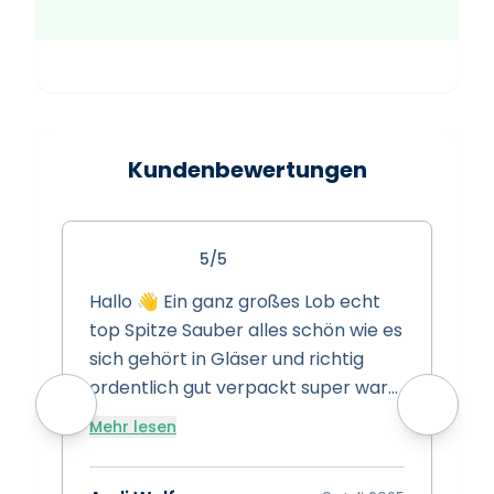
Kundenbewertungen
5/5
Hallo 👋 Ein ganz großes Lob echt
S
top Spitze Sauber alles schön wie es
s
sich gehört in Gläser und richtig
s
ordentlich gut verpackt super ware
w
super Preise super Leistung Spitze
Mehr lesen
vielen dank das euch gibt 👍
A
Bewertung 15/10 👍👍👍