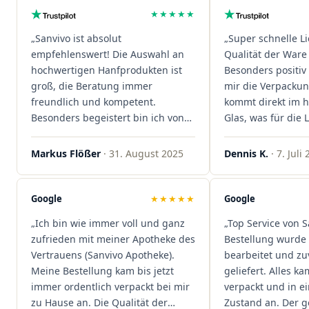
★★★★★
„Sanvivo ist absolut
„Super schnelle L
empfehlenswert! Die Auswahl an
Qualität der Ware 
hochwertigen Hanfprodukten ist
Besonders positiv 
groß, die Beratung immer
mir die Verpacku
freundlich und kompetent.
kommt direkt im 
Besonders begeistert bin ich von
Glas, was für die
der schnellen Rezeptannahme –
ist. Ich bestelle hi
alles läuft unkompliziert und
wieder!"
Markus Flößer
· 31. August 2025
Dennis K.
· 7. Juli
reibungslos. Auch die Lieferungen
sind extrem zügig, was mir jedes
Mal viel Zeit spart. Man merkt,
Google
★★★★★
Google
dass hier Qualität, Service und
„Ich bin wie immer voll und ganz
„Top Service von S
Kundenzufriedenheit an erster
zufrieden mit meiner Apotheke des
Bestellung wurde 
Stelle stehen. Vielen Dank an das
Vertrauens (Sanvivo Apotheke).
bearbeitet und zu
Team von Sanvivo – ich bin
Meine Bestellung kam bis jetzt
geliefert. Alles ka
rundum begeistert!"
immer ordentlich verpackt bei mir
verpackt und in 
zu Hause an. Die Qualität der
Zustand an. Der 