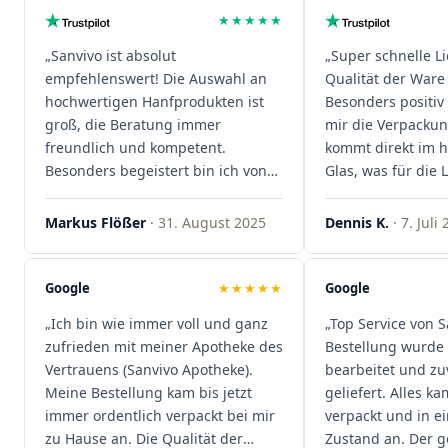
★★★★★
„Sanvivo ist absolut
„Super schnelle L
empfehlenswert! Die Auswahl an
Qualität der Ware 
hochwertigen Hanfprodukten ist
Besonders positiv 
groß, die Beratung immer
mir die Verpacku
freundlich und kompetent.
kommt direkt im 
Besonders begeistert bin ich von
Glas, was für die
der schnellen Rezeptannahme –
ist. Ich bestelle hi
alles läuft unkompliziert und
wieder!"
Markus Flößer
· 31. August 2025
Dennis K.
· 7. Juli
reibungslos. Auch die Lieferungen
sind extrem zügig, was mir jedes
Mal viel Zeit spart. Man merkt,
Google
★★★★★
Google
dass hier Qualität, Service und
„Ich bin wie immer voll und ganz
„Top Service von S
Kundenzufriedenheit an erster
zufrieden mit meiner Apotheke des
Bestellung wurde 
Stelle stehen. Vielen Dank an das
Vertrauens (Sanvivo Apotheke).
bearbeitet und zu
Team von Sanvivo – ich bin
Meine Bestellung kam bis jetzt
geliefert. Alles ka
rundum begeistert!"
immer ordentlich verpackt bei mir
verpackt und in 
zu Hause an. Die Qualität der
Zustand an. Der 