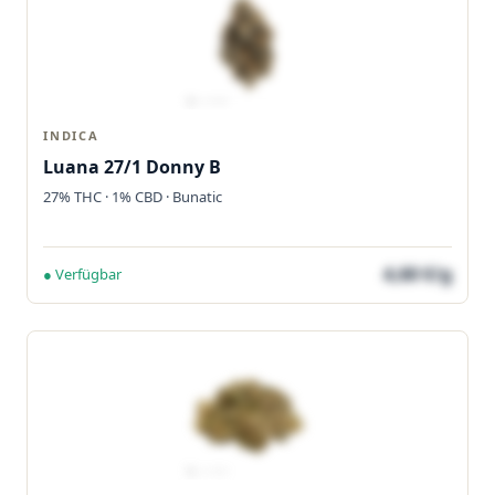
INDICA
Luana 27/1 Donny B
27% THC · 1% CBD · Bunatic
4,60 €/g
● Verfügbar