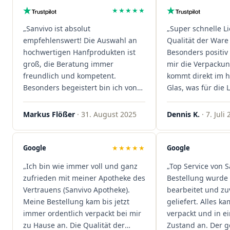
★★★★★
„Sanvivo ist absolut
„Super schnelle L
empfehlenswert! Die Auswahl an
Qualität der Ware 
hochwertigen Hanfprodukten ist
Besonders positiv 
groß, die Beratung immer
mir die Verpacku
freundlich und kompetent.
kommt direkt im 
Besonders begeistert bin ich von
Glas, was für die
der schnellen Rezeptannahme –
ist. Ich bestelle hi
alles läuft unkompliziert und
wieder!"
Markus Flößer
· 31. August 2025
Dennis K.
· 7. Juli
reibungslos. Auch die Lieferungen
sind extrem zügig, was mir jedes
Mal viel Zeit spart. Man merkt,
Google
★★★★★
Google
dass hier Qualität, Service und
„Ich bin wie immer voll und ganz
„Top Service von S
Kundenzufriedenheit an erster
zufrieden mit meiner Apotheke des
Bestellung wurde 
Stelle stehen. Vielen Dank an das
Vertrauens (Sanvivo Apotheke).
bearbeitet und zu
Team von Sanvivo – ich bin
Meine Bestellung kam bis jetzt
geliefert. Alles ka
rundum begeistert!"
immer ordentlich verpackt bei mir
verpackt und in 
zu Hause an. Die Qualität der
Zustand an. Der 