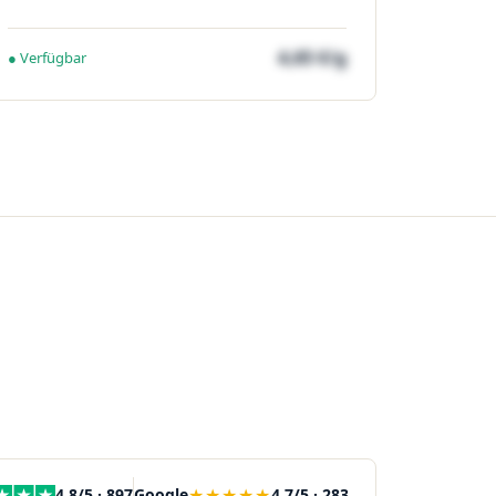
4,65 €/g
● Verfügbar
★★★★★
4,8/5 · 897
Google
4,7/5 · 283