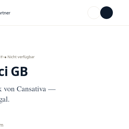
rtner
● Nicht verfügbar
NT
ci GB
k von Cansativa —
gal.
mm