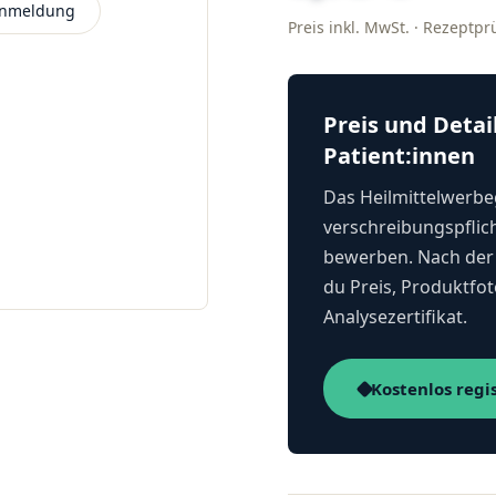
 Anmeldung
Preis inkl. MwSt. · Rezeptp
Preis und Detai
Patient:innen
Das Heilmittelwerbeg
verschreibungspflich
bewerben. Nach der 
du Preis, Produktfot
Analysezertifikat.
Kostenlos regi