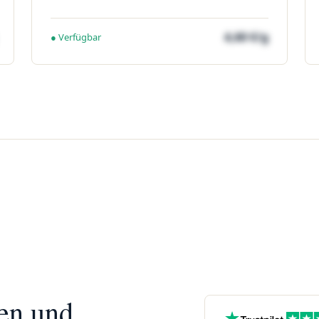
4,60 €/g
● Verfügbar
nen und