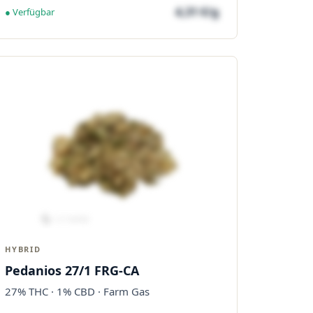
4,31 €/g
● Verfügbar
HYBRID
Pedanios 27/1 FRG-CA
27% THC · 1% CBD · Farm Gas