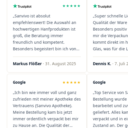
★★★★★
„Sanvivo ist absolut
„Super schnelle L
empfehlenswert! Die Auswahl an
Qualität der Ware 
hochwertigen Hanfprodukten ist
Besonders positiv 
groß, die Beratung immer
mir die Verpacku
freundlich und kompetent.
kommt direkt im 
Besonders begeistert bin ich von
Glas, was für die
der schnellen Rezeptannahme –
ist. Ich bestelle hi
alles läuft unkompliziert und
wieder!"
Markus Flößer
· 31. August 2025
Dennis K.
· 7. Juli
reibungslos. Auch die Lieferungen
sind extrem zügig, was mir jedes
Mal viel Zeit spart. Man merkt,
Google
★★★★★
Google
dass hier Qualität, Service und
„Ich bin wie immer voll und ganz
„Top Service von S
Kundenzufriedenheit an erster
zufrieden mit meiner Apotheke des
Bestellung wurde 
Stelle stehen. Vielen Dank an das
Vertrauens (Sanvivo Apotheke).
bearbeitet und zu
Team von Sanvivo – ich bin
Meine Bestellung kam bis jetzt
geliefert. Alles ka
rundum begeistert!"
immer ordentlich verpackt bei mir
verpackt und in 
zu Hause an. Die Qualität der
Zustand an. Der 