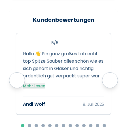
Kundenbewertungen
5/5
Hallo 👋 Ein ganz großes Lob echt
S
top Spitze Sauber alles schön wie es
s
sich gehört in Gläser und richtig
s
ordentlich gut verpackt super ware
w
super Preise super Leistung Spitze
Mehr lesen
vielen dank das euch gibt 👍
A
Bewertung 15/10 👍👍👍
Andi Wolf
9. Juli 2025