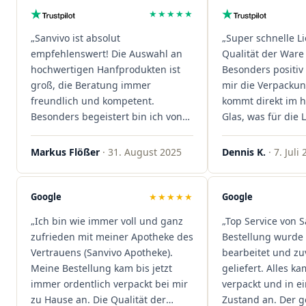
★★★★★
„Sanvivo ist absolut
„Super schnelle L
empfehlenswert! Die Auswahl an
Qualität der Ware 
hochwertigen Hanfprodukten ist
Besonders positiv 
groß, die Beratung immer
mir die Verpacku
freundlich und kompetent.
kommt direkt im 
Besonders begeistert bin ich von
Glas, was für die
der schnellen Rezeptannahme –
ist. Ich bestelle hi
alles läuft unkompliziert und
wieder!"
Markus Flößer
· 31. August 2025
Dennis K.
· 7. Juli
reibungslos. Auch die Lieferungen
sind extrem zügig, was mir jedes
Mal viel Zeit spart. Man merkt,
Google
★★★★★
Google
dass hier Qualität, Service und
„Ich bin wie immer voll und ganz
„Top Service von S
Kundenzufriedenheit an erster
zufrieden mit meiner Apotheke des
Bestellung wurde 
Stelle stehen. Vielen Dank an das
Vertrauens (Sanvivo Apotheke).
bearbeitet und zu
Team von Sanvivo – ich bin
Meine Bestellung kam bis jetzt
geliefert. Alles ka
rundum begeistert!"
immer ordentlich verpackt bei mir
verpackt und in 
zu Hause an. Die Qualität der
Zustand an. Der 