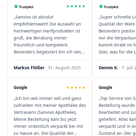
★★★★★
„Sanvivo ist absolut
„Super schnelle L
empfehlenswert! Die Auswahl an
Qualität der Ware 
hochwertigen Hanfprodukten ist
Besonders positiv 
groß, die Beratung immer
mir die Verpacku
freundlich und kompetent.
kommt direkt im 
Besonders begeistert bin ich von
Glas, was für die
der schnellen Rezeptannahme –
ist. Ich bestelle hi
alles läuft unkompliziert und
wieder!"
Markus Flößer
· 31. August 2025
Dennis K.
· 7. Juli
reibungslos. Auch die Lieferungen
sind extrem zügig, was mir jedes
Mal viel Zeit spart. Man merkt,
Google
★★★★★
Google
dass hier Qualität, Service und
„Ich bin wie immer voll und ganz
„Top Service von S
Kundenzufriedenheit an erster
zufrieden mit meiner Apotheke des
Bestellung wurde 
Stelle stehen. Vielen Dank an das
Vertrauens (Sanvivo Apotheke).
bearbeitet und zu
Team von Sanvivo – ich bin
Meine Bestellung kam bis jetzt
geliefert. Alles ka
rundum begeistert!"
immer ordentlich verpackt bei mir
verpackt und in 
zu Hause an. Die Qualität der
Zustand an. Der 