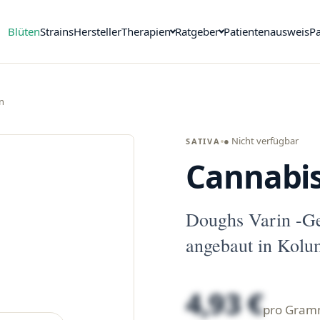
Blüten
Strains
Hersteller
Therapien
Ratgeber
Patientenausweis
Pa
n
● Nicht verfügbar
SATIVA
Cannabis
Doughs Varin -G
angebaut in Kolu
4,93 €
pro Gra