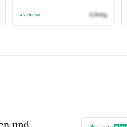
3,74 €/g
● Verfügbar
nen und