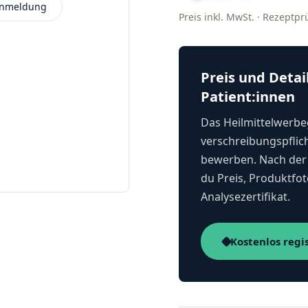
 Anmeldung
Preis inkl. MwSt. · Rezeptp
Preis und Detai
Patient:innen
Das Heilmittelwerbeg
verschreibungspflich
bewerben. Nach der 
du Preis, Produktfot
Analysezertifikat.
Kostenlos regi