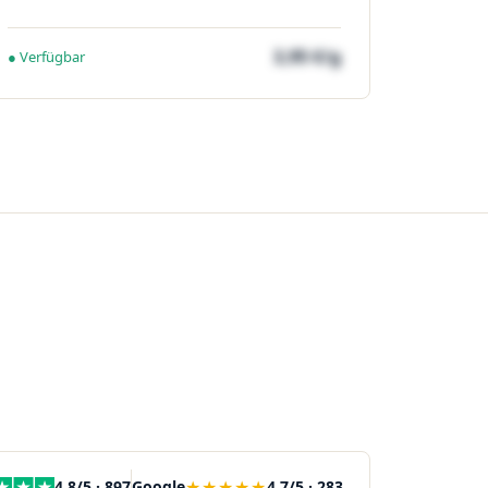
3,95 €/g
● Verfügbar
★★★★★
4,8/5 · 897
Google
4,7/5 · 283