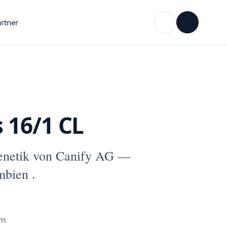
rtner
 16/1 CL
enetik von Canify AG —
mbien .
mm