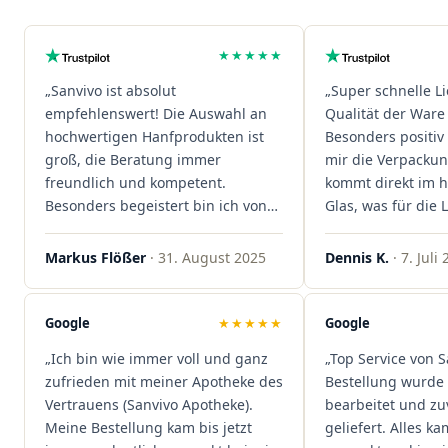
★★★★★
„Sanvivo ist absolut
„Super schnelle L
empfehlenswert! Die Auswahl an
Qualität der Ware 
hochwertigen Hanfprodukten ist
Besonders positiv 
groß, die Beratung immer
mir die Verpacku
freundlich und kompetent.
kommt direkt im 
Besonders begeistert bin ich von
Glas, was für die
der schnellen Rezeptannahme –
ist. Ich bestelle hi
alles läuft unkompliziert und
wieder!"
Markus Flößer
· 31. August 2025
Dennis K.
· 7. Juli
reibungslos. Auch die Lieferungen
sind extrem zügig, was mir jedes
Mal viel Zeit spart. Man merkt,
Google
★★★★★
Google
dass hier Qualität, Service und
„Ich bin wie immer voll und ganz
„Top Service von S
Kundenzufriedenheit an erster
zufrieden mit meiner Apotheke des
Bestellung wurde 
Stelle stehen. Vielen Dank an das
Vertrauens (Sanvivo Apotheke).
bearbeitet und zu
Team von Sanvivo – ich bin
Meine Bestellung kam bis jetzt
geliefert. Alles ka
rundum begeistert!"