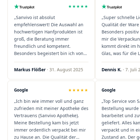
★★★★★
„Sanvivo ist absolut
„Super schnelle L
empfehlenswert! Die Auswahl an
Qualität der Ware 
hochwertigen Hanfprodukten ist
Besonders positiv 
groß, die Beratung immer
mir die Verpacku
freundlich und kompetent.
kommt direkt im 
Besonders begeistert bin ich von
Glas, was für die
der schnellen Rezeptannahme –
ist. Ich bestelle hi
alles läuft unkompliziert und
wieder!"
Markus Flößer
· 31. August 2025
Dennis K.
· 7. Juli
reibungslos. Auch die Lieferungen
sind extrem zügig, was mir jedes
Mal viel Zeit spart. Man merkt,
Google
★★★★★
Google
dass hier Qualität, Service und
„Ich bin wie immer voll und ganz
„Top Service von S
Kundenzufriedenheit an erster
zufrieden mit meiner Apotheke des
Bestellung wurde 
Stelle stehen. Vielen Dank an das
Vertrauens (Sanvivo Apotheke).
bearbeitet und zu
Team von Sanvivo – ich bin
Meine Bestellung kam bis jetzt
geliefert. Alles ka
rundum begeistert!"
immer ordentlich verpackt bei mir
verpackt und in 
zu Hause an. Die Qualität der
Zustand an. Der 