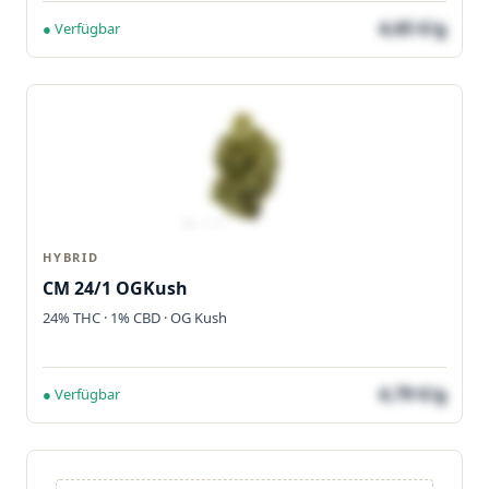
4,65 €/g
● Verfügbar
HYBRID
CM 24/1 OGKush
24% THC · 1% CBD · OG Kush
4,79 €/g
● Verfügbar