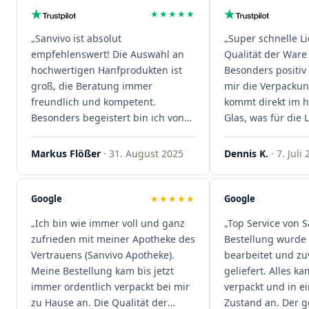
★★★★★
„Sanvivo ist absolut
„Super schnelle L
empfehlenswert! Die Auswahl an
Qualität der Ware 
hochwertigen Hanfprodukten ist
Besonders positiv 
groß, die Beratung immer
mir die Verpacku
freundlich und kompetent.
kommt direkt im 
Besonders begeistert bin ich von
Glas, was für die
der schnellen Rezeptannahme –
ist. Ich bestelle hi
alles läuft unkompliziert und
wieder!"
Markus Flößer
· 31. August 2025
Dennis K.
· 7. Juli
reibungslos. Auch die Lieferungen
sind extrem zügig, was mir jedes
Mal viel Zeit spart. Man merkt,
Google
★★★★★
Google
dass hier Qualität, Service und
„Ich bin wie immer voll und ganz
„Top Service von S
Kundenzufriedenheit an erster
zufrieden mit meiner Apotheke des
Bestellung wurde 
Stelle stehen. Vielen Dank an das
Vertrauens (Sanvivo Apotheke).
bearbeitet und zu
Team von Sanvivo – ich bin
Meine Bestellung kam bis jetzt
geliefert. Alles ka
rundum begeistert!"
immer ordentlich verpackt bei mir
verpackt und in 
zu Hause an. Die Qualität der
Zustand an. Der 