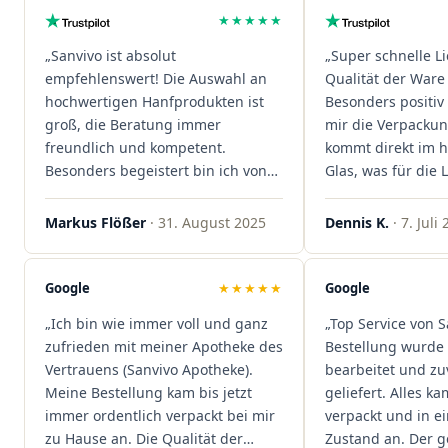
★★★★★
„Sanvivo ist absolut
„Super schnelle L
empfehlenswert! Die Auswahl an
Qualität der Ware 
hochwertigen Hanfprodukten ist
Besonders positiv 
groß, die Beratung immer
mir die Verpacku
freundlich und kompetent.
kommt direkt im 
Besonders begeistert bin ich von
Glas, was für die
der schnellen Rezeptannahme –
ist. Ich bestelle hi
alles läuft unkompliziert und
wieder!"
Markus Flößer
· 31. August 2025
Dennis K.
· 7. Juli
reibungslos. Auch die Lieferungen
sind extrem zügig, was mir jedes
Mal viel Zeit spart. Man merkt,
Google
★★★★★
Google
dass hier Qualität, Service und
„Ich bin wie immer voll und ganz
„Top Service von S
Kundenzufriedenheit an erster
zufrieden mit meiner Apotheke des
Bestellung wurde 
Stelle stehen. Vielen Dank an das
Vertrauens (Sanvivo Apotheke).
bearbeitet und zu
Team von Sanvivo – ich bin
Meine Bestellung kam bis jetzt
geliefert. Alles ka
rundum begeistert!"
immer ordentlich verpackt bei mir
verpackt und in 
zu Hause an. Die Qualität der
Zustand an. Der 