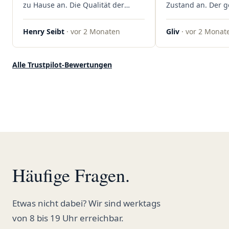
zu Hause an. Die Qualität der
Zustand an. Der 
Blüten ist auch immer auf einem
war unkomplizier
hohen Niveau, die Auswahl ist
professionell. Qua
Henry Seibt
· vor 2 Monaten
Gliv
· vor 2 Monat
groß und die Preise sind fair. Die
Kundenzufriedenh
Blüten werden hier auch
auf ganzer Linie.
ordentlich gelagert, ich hatte nur
klare 5 Sterne!"
Alle Trustpilot-Bewertungen
gute bis sehr gute Qualität. Ich
bestelle hier schon länger und
kann die Sanvivo Apotheke nur
jedem empfehlen. Macht weiter
so."
Häufige Fragen.
Etwas nicht dabei? Wir sind werktags
von 8 bis 19 Uhr erreichbar.