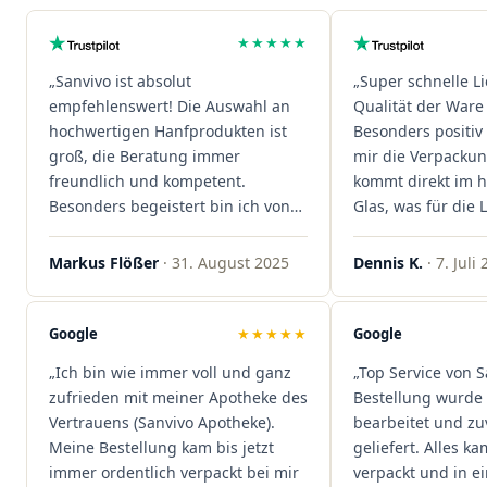
★★★★★
„Sanvivo ist absolut
„Super schnelle L
empfehlenswert! Die Auswahl an
Qualität der Ware 
hochwertigen Hanfprodukten ist
Besonders positiv 
groß, die Beratung immer
mir die Verpacku
freundlich und kompetent.
kommt direkt im 
Besonders begeistert bin ich von
Glas, was für die
der schnellen Rezeptannahme –
ist. Ich bestelle hi
alles läuft unkompliziert und
wieder!"
Markus Flößer
· 31. August 2025
Dennis K.
· 7. Juli
reibungslos. Auch die Lieferungen
sind extrem zügig, was mir jedes
Mal viel Zeit spart. Man merkt,
Google
★★★★★
Google
dass hier Qualität, Service und
„Ich bin wie immer voll und ganz
„Top Service von S
Kundenzufriedenheit an erster
zufrieden mit meiner Apotheke des
Bestellung wurde 
Stelle stehen. Vielen Dank an das
Vertrauens (Sanvivo Apotheke).
bearbeitet und zu
Team von Sanvivo – ich bin
Meine Bestellung kam bis jetzt
geliefert. Alles ka
rundum begeistert!"
immer ordentlich verpackt bei mir
verpackt und in 