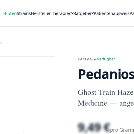
Blüten
Strains
Hersteller
Therapien
Ratgeber
Patientenausweis
Pa
ze
● Verfügbar
SATIVA
Pedanios
Ghost Train Haze
Medicine — ange
9,49 €
pro Gra