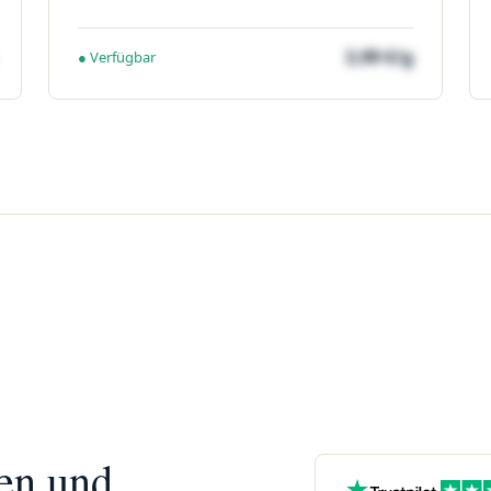
3,99 €/g
● Verfügbar
nen und