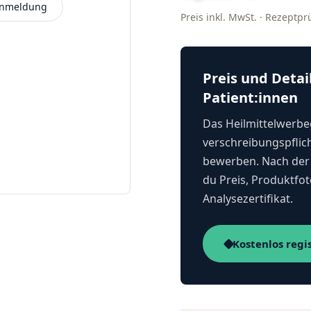
 Anmeldung
Preis inkl. MwSt. · Rezeptp
Preis und Detai
Patient:innen
Das Heilmittelwerbeg
verschreibungspflich
bewerben. Nach der 
du Preis, Produktfot
Analysezertifikat.
Kostenlos regi