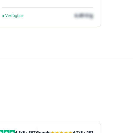
4,49 €/g
● Verfügbar
★★★★★
4,8/5 · 897
Google
4,7/5 · 283