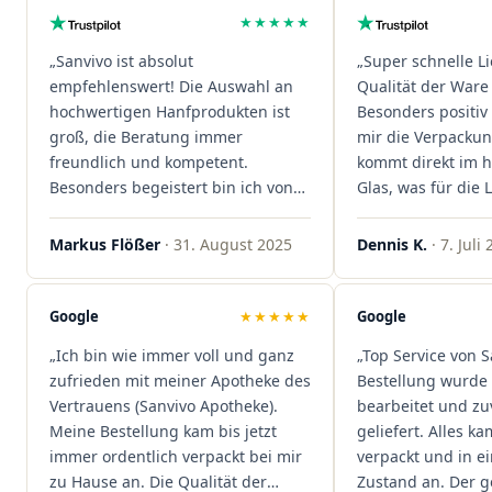
★★★★★
„Sanvivo ist absolut
„Super schnelle L
empfehlenswert! Die Auswahl an
Qualität der Ware 
hochwertigen Hanfprodukten ist
Besonders positiv 
groß, die Beratung immer
mir die Verpacku
freundlich und kompetent.
kommt direkt im 
Besonders begeistert bin ich von
Glas, was für die
der schnellen Rezeptannahme –
ist. Ich bestelle hi
alles läuft unkompliziert und
wieder!"
Markus Flößer
· 31. August 2025
Dennis K.
· 7. Juli
reibungslos. Auch die Lieferungen
sind extrem zügig, was mir jedes
Mal viel Zeit spart. Man merkt,
Google
★★★★★
Google
dass hier Qualität, Service und
„Ich bin wie immer voll und ganz
„Top Service von S
Kundenzufriedenheit an erster
zufrieden mit meiner Apotheke des
Bestellung wurde 
Stelle stehen. Vielen Dank an das
Vertrauens (Sanvivo Apotheke).
bearbeitet und zu
Team von Sanvivo – ich bin
Meine Bestellung kam bis jetzt
geliefert. Alles ka
rundum begeistert!"
immer ordentlich verpackt bei mir
verpackt und in 
zu Hause an. Die Qualität der
Zustand an. Der 