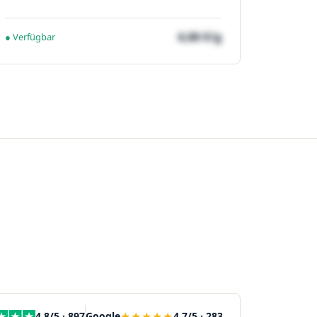
4,66 €/g
● Verfügbar
★★★★★
4,8/5 · 897
Google
4,7/5 · 283