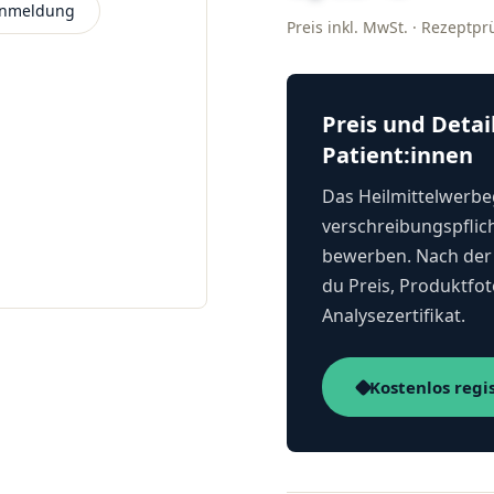
 Anmeldung
Preis inkl. MwSt. · Rezeptp
Preis und Detai
Patient:innen
Das Heilmittelwerbeg
verschreibungspflich
bewerben. Nach der 
du Preis, Produktfot
Analysezertifikat.
Kostenlos regi