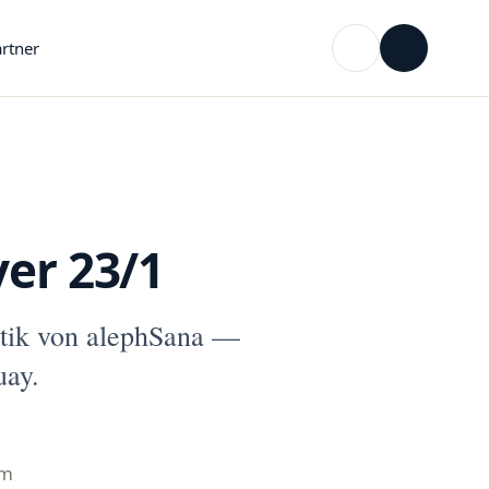
rtner
ver 23/1
tik von alephSana —
uay.
mm