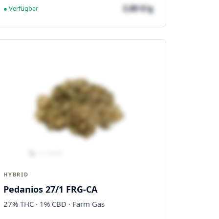
3,80 €/g
● Verfügbar
HYBRID
Pedanios 27/1 FRG-CA
27% THC · 1% CBD · Farm Gas