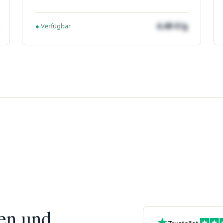
4,48 €/g
● Verfügbar
nen und