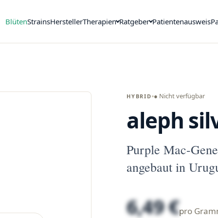
Blüten
Strains
Hersteller
Therapien
Ratgeber
Patientenausweis
Pa
● Nicht verfügbar
HYBRID
aleph sil
Purple Mac-Gene
angebaut in Urug
6,49 €
pro Gra