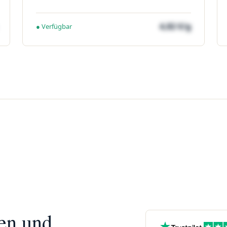
4,82 €/g
● Verfügbar
nen und