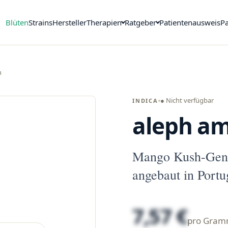
Blüten
Strains
Hersteller
Therapien
Ratgeber
Patientenausweis
Pa
h
● Nicht verfügbar
INDICA
aleph am
Mango Kush-Gene
angebaut in Portu
7,57 €
pro Gra