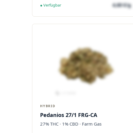
4,60 €/g
● Verfügbar
HYBRID
Pedanios 27/1 FRG-CA
27% THC · 1% CBD · Farm Gas