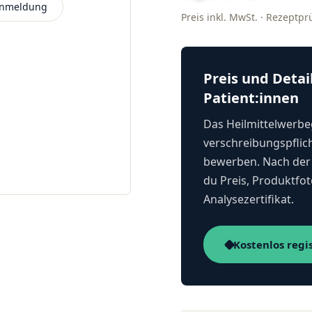
 Anmeldung
Preis inkl. MwSt. · Rezeptp
Preis und Detai
Patient:innen
Das Heilmittelwerbeg
verschreibungspflich
bewerben. Nach der 
du Preis, Produktfot
Analysezertifikat.
Kostenlos regi