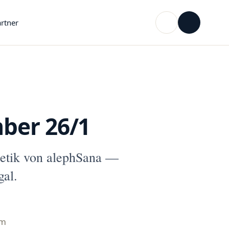
rtner
ber 26/1
tik von alephSana —
gal.
mm