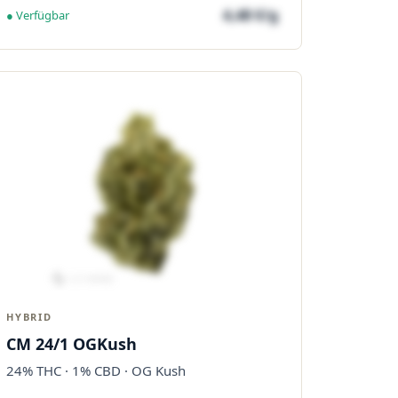
4,48 €/g
● Verfügbar
HYBRID
CM 24/1 OGKush
24% THC · 1% CBD · OG Kush