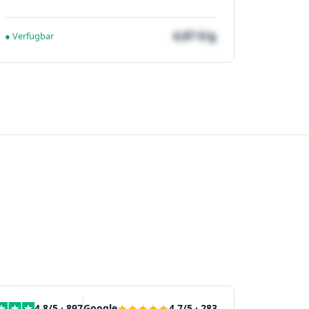
4,87 €/g
● Verfügbar
★★★★★
4,8/5 · 897
Google
4,7/5 · 283