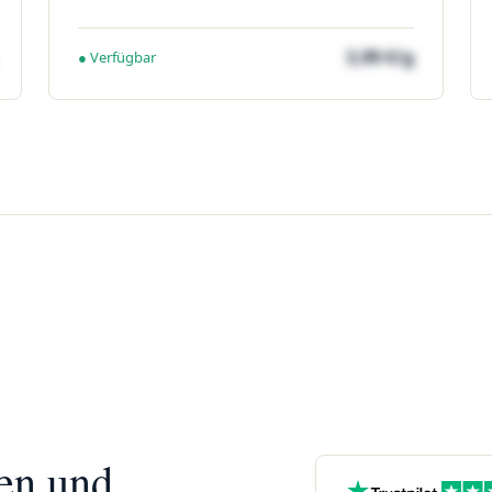
3,99 €/g
● Verfügbar
nen und