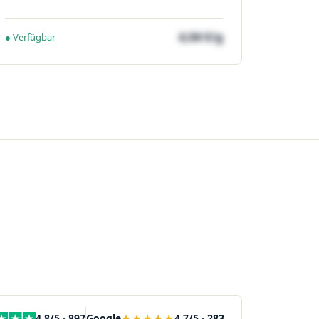
4,04 €/g
● Verfügbar
★★★★★
4,8/5 · 897
Google
4,7/5 · 283