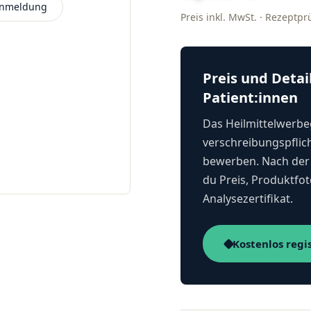
 Anmeldung
Preis inkl. MwSt. · Rezeptp
Preis und Detai
Patient:innen
Das Heilmittelwerbeg
verschreibungspflich
bewerben. Nach der 
du Preis, Produktfot
Analysezertifikat.
Kostenlos regi