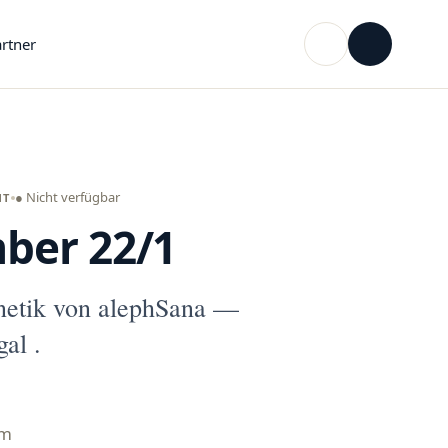
rtner
● Nicht verfügbar
NT
ber 22/1
etik von alephSana —
al .
mm