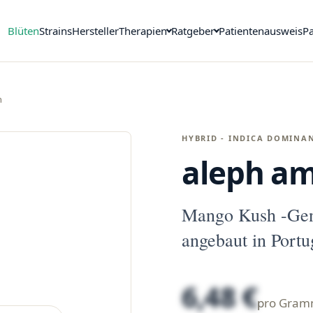
Blüten
Strains
Hersteller
Therapien
Ratgeber
Patientenausweis
Pa
h
HYBRID - INDICA DOMINA
aleph am
Mango Kush -Gen
angebaut in Portug
6,48 €
pro Gra