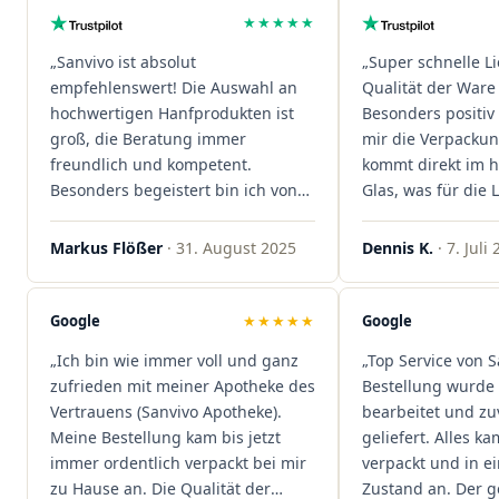
★★★★★
„Sanvivo ist absolut
„Super schnelle L
empfehlenswert! Die Auswahl an
Qualität der Ware 
hochwertigen Hanfprodukten ist
Besonders positiv 
groß, die Beratung immer
mir die Verpacku
freundlich und kompetent.
kommt direkt im 
Besonders begeistert bin ich von
Glas, was für die
der schnellen Rezeptannahme –
ist. Ich bestelle hi
alles läuft unkompliziert und
wieder!"
Markus Flößer
· 31. August 2025
Dennis K.
· 7. Juli
reibungslos. Auch die Lieferungen
sind extrem zügig, was mir jedes
Mal viel Zeit spart. Man merkt,
Google
★★★★★
Google
dass hier Qualität, Service und
„Ich bin wie immer voll und ganz
„Top Service von S
Kundenzufriedenheit an erster
zufrieden mit meiner Apotheke des
Bestellung wurde 
Stelle stehen. Vielen Dank an das
Vertrauens (Sanvivo Apotheke).
bearbeitet und zu
Team von Sanvivo – ich bin
Meine Bestellung kam bis jetzt
geliefert. Alles ka
rundum begeistert!"
immer ordentlich verpackt bei mir
verpackt und in 
zu Hause an. Die Qualität der
Zustand an. Der 