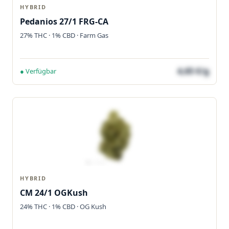
HYBRID
Pedanios 27/1 FRG-CA
27% THC · 1% CBD · Farm Gas
4,65 €/g
● Verfügbar
HYBRID
CM 24/1 OGKush
24% THC · 1% CBD · OG Kush